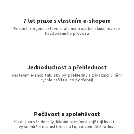
7 let praxe s vlastním e-shopem
Rozumím nejen nastavení, ale mám osobní zkušenosti i z
každodenního provozu
Jednoduchost a přehlednost
Nastavím e-shop tak, aby byl přehledný a zákazníci v něm
rychle našli to, co potřebují
Pečlivost a spolehlivost
Sleduji za vás detaily, hlídám termíny a zajišťuji kvalitu –
vy se můžete soustředit na to, co vám dělá radost