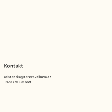
p
a
t
í
Kontakt
asistentka
@
terezavalkova.cz
+420 776 104 559