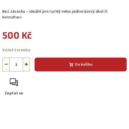
Bez závazku – ideální pro rychlý nebo jednorázový úkol či
konzultaci.
500 Kč
Měrná
Volné termíny
cena:
−
+
Do košíku
Zeptat se