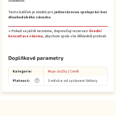
zvládnout.
Tento balíček je ideální pro
jednorázovou spolupráci bez
dlouhodobého závazku
.
→
Pokud se ještě neznáme, doporučuji rezervaci
Úvodní
konzultace zdarma
, abychom spolu vše důkladně probrali.
Doplňkové parametry
Kategorie
:
Moje služby | Ceník
?
Platnost
:
3 měsíce od vystaveni faktury
Z
á