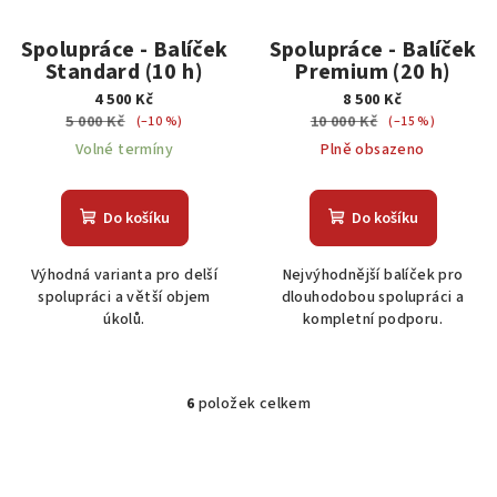
Spolupráce - Balíček
Spolupráce - Balíček
Standard (10 h)
Premium (20 h)
4 500 Kč
8 500 Kč
5 000 Kč
10 000 Kč
(–10 %)
(–15 %)
Volné termíny
Plně obsazeno
Do košíku
Do košíku
Výhodná varianta pro delší
Nejvýhodnější balíček pro
spolupráci a větší objem
dlouhodobou spolupráci a
úkolů.
kompletní podporu.
6
položek celkem
O
v
l
á