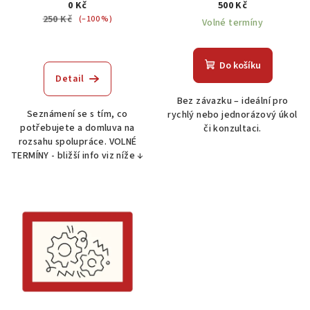
0 Kč
500 Kč
d
250 Kč
(–100 %)
Volné termíny
u
-
k
t
Do košíku
Detail
ů
Bez závazku – ideální pro
Seznámení se s tím, co
rychlý nebo jednorázový úkol
potřebujete a domluva na
či konzultaci.
rozsahu spolupráce. VOLNÉ
TERMÍNY - bližší info viz níže ↓