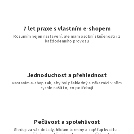
d
a
c
í
7 let praxe s vlastním e-shopem
p
Rozumím nejen nastavení, ale mám osobní zkušenosti i z
r
každodenního provozu
v
k
y
v
ý
Jednoduchost a přehlednost
p
Nastavím e-shop tak, aby byl přehledný a zákazníci v něm
i
rychle našli to, co potřebují
s
u
Pečlivost a spolehlivost
Sleduji za vás detaily, hlídám termíny a zajišťuji kvalitu –