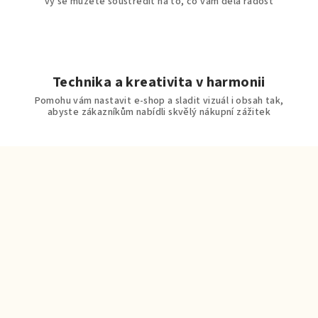
vy se můžete soustředit na to, co vám dělá radost
Technika a kreativita v harmonii
Pomohu vám nastavit e-shop a sladit vizuál i obsah tak,
abyste zákazníkům nabídli skvělý nákupní zážitek
Z
á
p
a
t
í