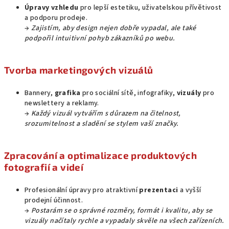
Úpravy vzhledu
pro lepší estetiku, uživatelskou přívětivost
a podporu prodeje.
→
Zajistím, aby design nejen dobře vypadal, ale také
podpořil intuitivní pohyb zákazníků po webu.
Tvorba marketingových vizuálů
Bannery,
grafika
pro sociální sítě, infografiky,
vizuály
pro
newslettery a reklamy.
→
Každý vizuál vytvářím s důrazem na čitelnost,
srozumitelnost a sladění se stylem vaší značky.
Zpracování a optimalizace produktových
fotografií a videí
Profesionální úpravy pro atraktivní
prezentaci
a vyšší
prodejní účinnost.
→
Postarám se o správné rozměry, formát i kvalitu, aby se
vizuály načítaly rychle a vypadaly skvěle na všech zařízeních.