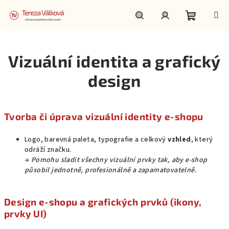
Přejít
na
obsah
Nákupní
Hledat
Přihlášení
Vizuální identita a grafický
košík
design
Tvorba či úprava vizuální identity e-shopu
Logo, barevná paleta, typografie a celkový
vzhled
, který
odráží značku.
→
Pomohu sladit všechny vizuální prvky tak, aby e-shop
působil jednotně, profesionálně a zapamatovatelně.
Design e-shopu a grafických prvků (ikony,
prvky UI)