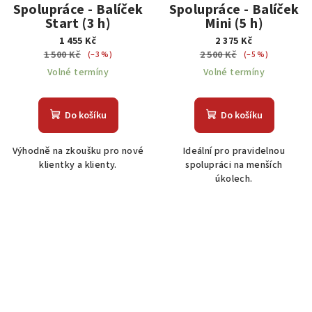
Spolupráce - Balíček
Spolupráce - Balíček
Start (3 h)
Mini (5 h)
1 455 Kč
2 375 Kč
1 500 Kč
2 500 Kč
(–3 %)
(–5 %)
Volné termíny
Volné termíny
Do košíku
Do košíku
Výhodně na zkoušku pro nové
Ideální pro pravidelnou
klientky a klienty.
spolupráci na menších
úkolech.