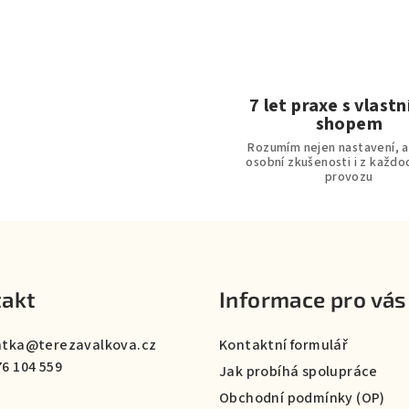
l
á
d
a
c
7 let praxe s vlastn
shopem
í
Rozumím nejen nastavení, 
p
osobní zkušenosti i z každ
r
provozu
v
k
y
v
akt
Informace pro vás
ý
p
ntka
@
terezavalkova.cz
Kontaktní formulář
i
76 104 559
Jak probíhá spolupráce
s
Obchodní podmínky (OP)