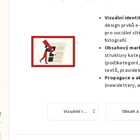
Vizuální identi
design prvků e
pro sociální sí
fotografií.
Obsahový mark
struktury kateg
(pod)kategorií
textů, pravide
Propagace a ak
(newslettery, 
Vizuální identita a grafický design
č