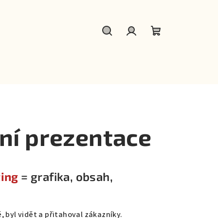
Hledat
Přihlášení
Nákupní
košík
lní prezentace
ting
= grafika, obsah,
, byl vidět a přitahoval zákazníky.