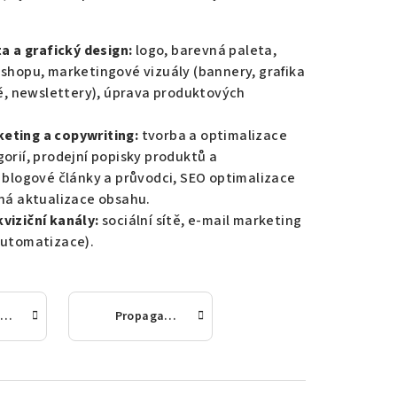
ta a grafický design:
logo, barevná paleta,
-shopu, marketingové vizuály (bannery, grafika
tě, newslettery), úprava produktových
eting a copywriting:
tvorba a optimalizace
orií, prodejní popisky produktů a
, blogové články a průvodci, SEO optimalizace
lná aktualizace obsahu.
viziční kanály:
sociální sítě, e-mail marketing
automatizace).
Obsah a copywriting
Propagace a akviziční kanály