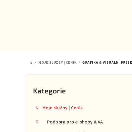
Přejít
na
obsah
/
MOJE SLUŽBY | CENÍK
/
GRAFIKA & VIZUÁLNÍ PREZ
DOMŮ
P
o
Kategorie
Přeskočit
kategorie
s
Moje služby | Ceník
t
Podpora pro e-shopy & VA
r