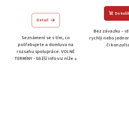
d
-
k
u
t
Do koší
Detail
k
ů
Bez závazku – id
t
Seznámení se s tím, co
rychlý nebo jedno
ů
potřebujete a domluva na
či konzulta
rozsahu spolupráce. VOLNÉ
TERMÍNY - bližší info viz níže ↓