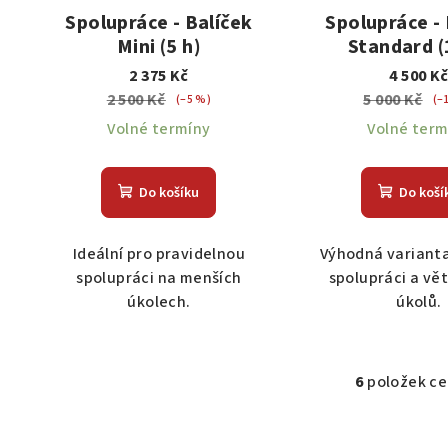
Spolupráce - Balíček
Spolupráce - 
Mini (5 h)
Standard (
2 375 Kč
4 500 K
2 500 Kč
5 000 Kč
(–5 %)
(–
Volné termíny
Volné term
Do košíku
Do koší
Ideální pro pravidelnou
Výhodná varianta
spolupráci na menších
spolupráci a vě
úkolech.
úkolů.
6
položek c
O
v