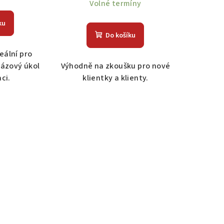
Volné termíny
ku
Do košíku
eální pro
rázový úkol
Výhodně na zkoušku pro nové
ci.
klientky a klienty.