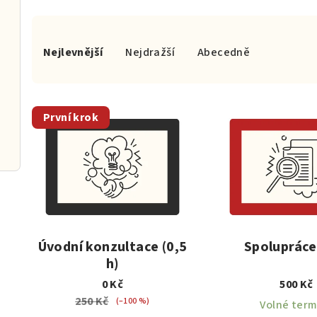
Ř
Nejlevnější
Nejdražší
Abecedně
a
z
V
e
První krok
ý
n
p
í
i
p
s
r
p
o
Úvodní konzultace (0,5
Spolupráce 
h)
r
d
0 Kč
500 Kč
o
u
250 Kč
(–100 %)
Volné term