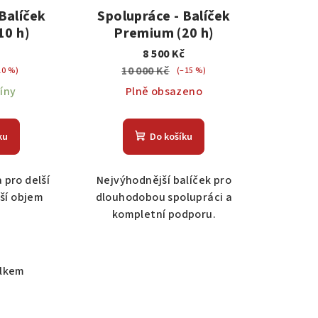
Balíček
Spolupráce - Balíček
10 h)
Premium (20 h)
č
8 500 Kč
10 000 Kč
10 %)
(–15 %)
íny
Plně obsazeno
ku
Do košíku
 pro delší
Nejvýhodnější balíček pro
tší objem
dlouhodobou spolupráci a
kompletní podporu.
elkem