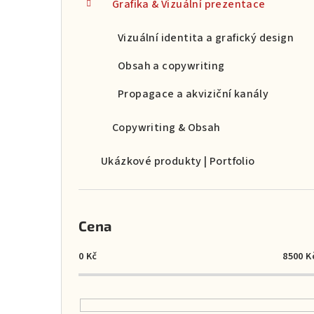
a
Grafika & Vizuální prezentace
n
Vizuální identita a grafický design
n
Obsah a copywriting
í
Propagace a akviziční kanály
p
Copywriting & Obsah
a
Ukázkové produkty | Portfolio
n
e
l
Cena
0
Kč
8500
K