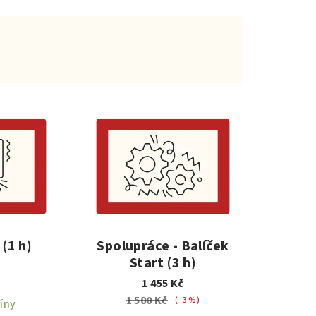
(1 h)
Spolupráce - Balíček
Start (3 h)
1 455 Kč
1 500 Kč
(–3 %)
íny