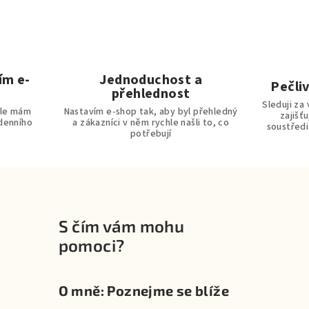
ím e-
Jednoduchost a
Pečliv
přehlednost
Sleduji za 
ale mám
Nastavím e-shop tak, aby byl přehledný
zajišť
odenního
a zákazníci v něm rychle našli to, co
soustředi
potřebují
S čím vám mohu
pomoci?
O mně: Poznejme se blíže