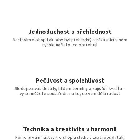
v
k
y
v
ý
Jednoduchost a přehlednost
p
Nastavím e-shop tak, aby byl přehledný a zákazníci v něm
i
rychle našli to, co potřebují
s
u
Pečlivost a spolehlivost
Sleduji za vás detaily, hlídám termíny a zajišťuji kvalitu –
vy se můžete soustředit na to, co vám dělá radost
Technika a kreativita v harmonii
Pomohu vám nastavit e-shop a sladit vizuál i obsah tak,