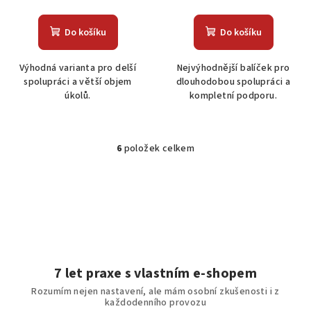
Do košíku
Do košíku
Výhodná varianta pro delší
Nejvýhodnější balíček pro
spolupráci a větší objem
dlouhodobou spolupráci a
úkolů.
kompletní podporu.
6
položek celkem
O
v
l
á
d
a
c
í
7 let praxe s vlastním e-shopem
p
Rozumím nejen nastavení, ale mám osobní zkušenosti i z
r
každodenního provozu