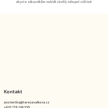
abyste zákazníkům nabídli skvělý nákupní zážitek
Z
á
p
a
t
í
Kontakt
asistentka
@
terezavalkova.cz
+420 776 104 559