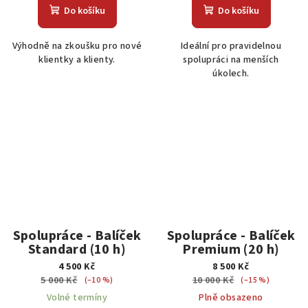
Do košíku
Do košíku
Výhodně na zkoušku pro nové
Ideální pro pravidelnou
klientky a klienty.
spolupráci na menších
úkolech.
Spolupráce - Balíček
Spolupráce - Balíček
Standard (10 h)
Premium (20 h)
4 500 Kč
8 500 Kč
5 000 Kč
10 000 Kč
(–10 %)
(–15 %)
Volné termíny
Plně obsazeno