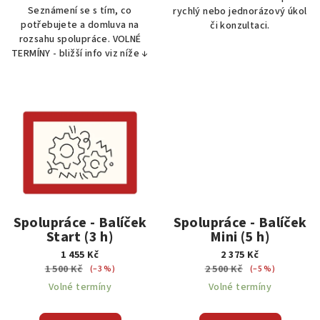
Seznámení se s tím, co
rychlý nebo jednorázový úkol
potřebujete a domluva na
či konzultaci.
rozsahu spolupráce. VOLNÉ
TERMÍNY - bližší info viz níže ↓
Spolupráce - Balíček
Spolupráce - Balíček
Start (3 h)
Mini (5 h)
1 455 Kč
2 375 Kč
1 500 Kč
2 500 Kč
(–3 %)
(–5 %)
Volné termíny
Volné termíny