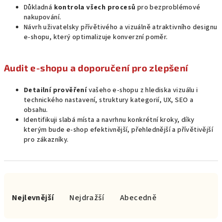
Důkladná
kontrola všech procesů
pro bezproblémové
nakupování.
Návrh uživatelsky přívětivého a vizuálně atraktivního designu
e-shopu, který optimalizuje konverzní poměr.
Audit e-shopu a doporučení pro zlepšení
Detailní prověření
vašeho e-shopu z hlediska vizuálu i
technického nastavení, struktury kategorií, UX, SEO a
obsahu.
Identifikuji slabá místa a navrhnu konkrétní kroky, díky
kterým bude e-shop efektivnější, přehlednější a přívětivější
pro zákazníky.
Ř
a
Nejlevnější
Nejdražší
Abecedně
z