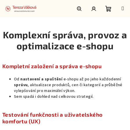
Přejít
na
obsah
Nákupní
Hledat
Přihlášení
Komplexní správa, provoz a
košík
optimalizace e-shopu
Kompletní založení a správa e-shopu
Od
nastavení a spuštění
e-shopu až po jeho každodenní
správu
, aktualizace produktů, cen či kategorií a průběžné
vylepšování pro maximální výkon.
Sem spadá i dohled nad celkovou strategií.
Testování funkčnosti a uživatelského
komfortu (UX)